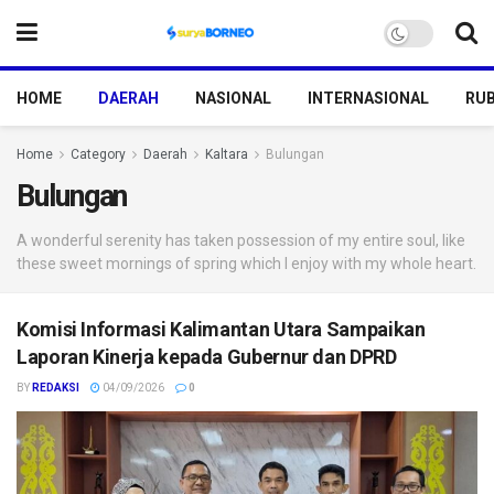
HOME
DAERAH
NASIONAL
INTERNASIONAL
RUB
Home
Category
Daerah
Kaltara
Bulungan
Bulungan
A wonderful serenity has taken possession of my entire soul, like
these sweet mornings of spring which I enjoy with my whole heart.
Komisi Informasi Kalimantan Utara Sampaikan
Laporan Kinerja kepada Gubernur dan DPRD
BY
REDAKSI
04/09/2026
0