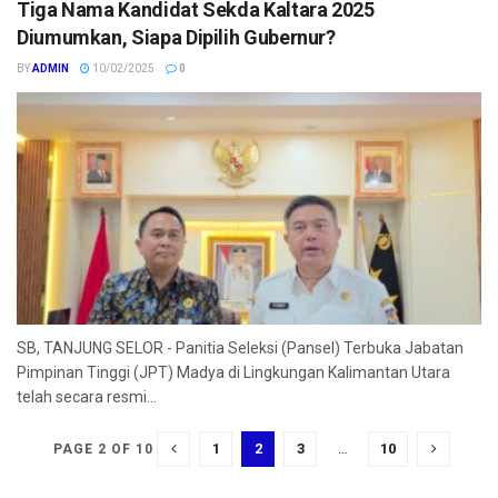
Tiga Nama Kandidat Sekda Kaltara 2025
Diumumkan, Siapa Dipilih Gubernur?
BY
ADMIN
10/02/2025
0
SB, TANJUNG SELOR - Panitia Seleksi (Pansel) Terbuka Jabatan
Pimpinan Tinggi (JPT) Madya di Lingkungan Kalimantan Utara
telah secara resmi...
1
2
3
…
10
PAGE 2 OF 10