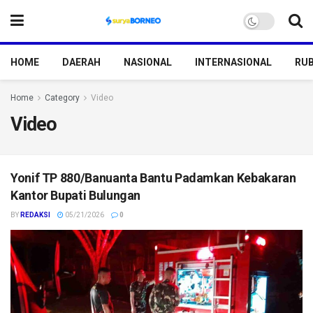
HOME
DAERAH
NASIONAL
INTERNASIONAL
RUB
Home
Category
Video
Video
Yonif TP 880/Banuanta Bantu Padamkan Kebakaran
Kantor Bupati Bulungan
BY
REDAKSI
05/21/2026
0