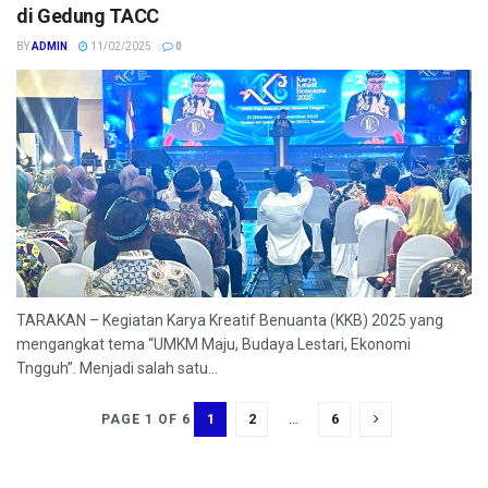
di Gedung TACC
BY
ADMIN
11/02/2025
0
TARAKAN – Kegiatan Karya Kreatif Benuanta (KKB) 2025 yang
mengangkat tema “UMKM Maju, Budaya Lestari, Ekonomi
Tngguh”. Menjadi salah satu...
1
2
…
6
PAGE 1 OF 6