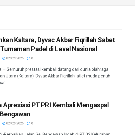
kan Kaltara, Dyvac Akbar Fiqrillah Sabet
 Turnamen Padel di Level Nasional
02/02/2026
0
 — Gemuruh prestasi kembali datang dari dunia olahraga
an Utara (Kaltara). Dyvac Akbar Fiqrillah, atlet muda penuh
al...
 Apresiasi PT PRI Kembali Mengaspal
 Bengawan
02/02/2026
0
Perbaikan Jalan Sei Bengawan Indah di RT 02 Kelurahan