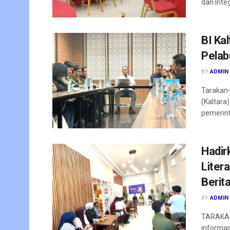
dan Integ
BI Ka
Pelab
BY
ADMIN
Tarakan-
(Kaltara
pemerint
Hadir
Liter
Berit
BY
ADMIN
TARAKAN 
informas