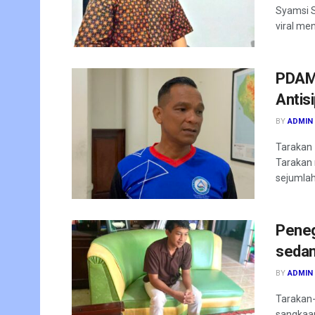
Syamsi S
viral men
PDAM 
Antis
BY
ADMIN
Tarakan 
Tarakan
sejumlah 
Peneg
sedan
BY
ADMIN
Tarakan-
sangkaan