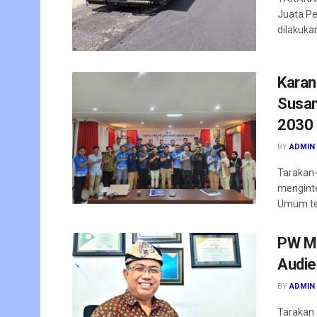
Juata Pe
dilakukan
Karan
Susan
2030
BY
ADMIN
Tarakan-
menginte
Umum terp
PW Mu
Audie
BY
ADMIN
Tarakan