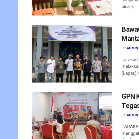
bicara...
Bawas
Manta
BY
ADMIN
Tarakan
melaksa
(Lapas) K
GPN K
Tegas
BY
ADMIN
TARAKAN
menggela