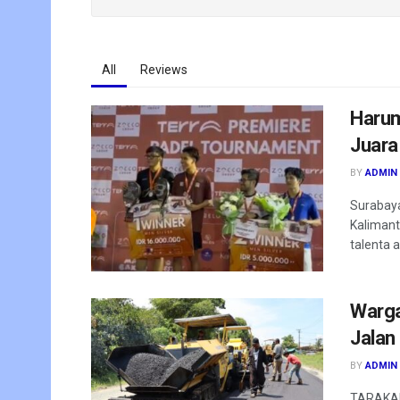
All
Reviews
Harum
Juara
BY
ADMIN
Surabaya
Kalimant
talenta as
Warga
Jalan
BY
ADMIN
TARAKAN-