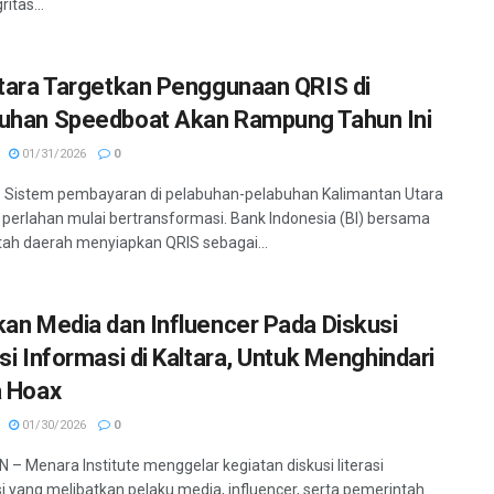
ritas...
ltara Targetkan Penggunaan QRIS di
uhan Speedboat Akan Rampung Tahun Ini
01/31/2026
0
 Sistem pembayaran di pelabuhan-pelabuhan Kalimantan Utara
) perlahan mulai bertransformasi. Bank Indonesia (BI) bersama
ah daerah menyiapkan QRIS sebagai...
kan Media dan Influencer Pada Diskusi
asi Informasi di Kaltara, Untuk Menghindari
a Hoax
01/30/2026
0
– Menara Institute menggelar kegiatan diskusi literasi
i yang melibatkan pelaku media, influencer, serta pemerintah