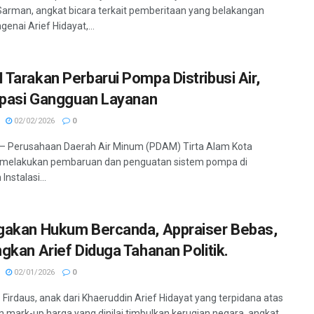
arman, angkat bicara terkait pemberitaan yang belakangan
genai Arief Hidayat,...
Tarakan Perbarui Pompa Distribusi Air,
ipasi Gangguan Layanan
02/02/2026
0
– Perusahaan Daerah Air Minum (PDAM) Tirta Alam Kota
 melakukan pembaruan dan penguatan sistem pompa di
Instalasi...
akan Hukum Bercanda, Appraiser Bebas,
gkan Arief Diduga Tahanan Politik.
02/01/2026
0
 Firdaus, anak dari Khaeruddin Arief Hidayat yang terpidana atas
 mark-up harga yang dinilai timbulkan kerugian negara, angkat