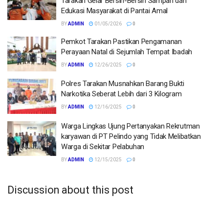
Tarakan Gelar Bersih-Bersih Sampah dan
Edukasi Masyarakat di Pantai Amal
BY
ADMIN
01/05/2026
0
Pemkot Tarakan Pastikan Pengamanan
Perayaan Natal di Sejumlah Tempat Ibadah
BY
ADMIN
12/26/2025
0
Polres Tarakan Musnahkan Barang Bukti
Narkotika Seberat Lebih dari 3 Kilogram
BY
ADMIN
12/16/2025
0
Warga Lingkas Ujung Pertanyakan Rekrutman
karyawan di PT Pelindo yang Tidak Melibatkan
Warga di Sekitar Pelabuhan
BY
ADMIN
12/15/2025
0
Discussion about this post