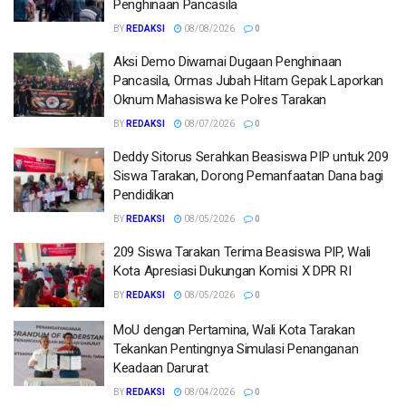
Penghinaan Pancasila
BY
REDAKSI
08/08/2026
0
Aksi Demo Diwarnai Dugaan Penghinaan
Pancasila, Ormas Jubah Hitam Gepak Laporkan
Oknum Mahasiswa ke Polres Tarakan
BY
REDAKSI
08/07/2026
0
Deddy Sitorus Serahkan Beasiswa PIP untuk 209
Siswa Tarakan, Dorong Pemanfaatan Dana bagi
Pendidikan
BY
REDAKSI
08/05/2026
0
209 Siswa Tarakan Terima Beasiswa PIP, Wali
Kota Apresiasi Dukungan Komisi X DPR RI
BY
REDAKSI
08/05/2026
0
MoU dengan Pertamina, Wali Kota Tarakan
Tekankan Pentingnya Simulasi Penanganan
Keadaan Darurat
BY
REDAKSI
08/04/2026
0