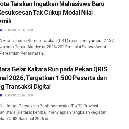
Kota Tarakan Ingatkan Mahasiswa Baru
Kesuksesan Tak Cukup Modal Nilai
emik
SI
08/04/2026
0
 – Universitas Borneo Tarakan (UBT) resmi menyambut 2.137
wa baru Tahun Akademik 2026/2027 melalui Sidang Senat
Peresmian Penerimaan...
ltara Gelar Kaltara Run pada Pekan QRIS
nal 2026, Targetkan 1.500 Peserta dan
g Transaksi Digital
SI
08/01/2026
0
 Kantor Perwakilan Bank Indonesia (KPwBI) Provinsi
an Utara (Kaltara) kembali menyiapkan rangkaian kegiatan
kan QRIS Nasional 2026 di...