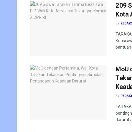
209 S
Kota 
BY
REDAK
TARAKAN
Beasiswa
bantuan 
MoU d
Tekan
Keada
BY
REDAK
TARAKAN 
pentingn
darurat a