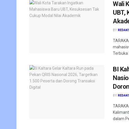
Wali 
UBT, 
Akad
BY
REDAK
TARAKAN
mahasis
Terbuka 
BI Ka
Nasio
Doron
BY
REDAK
TARAKAN–
Kalimant
dalam Pe