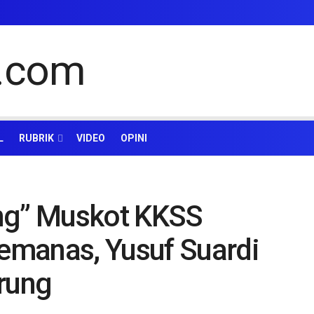
L
RUBRIK
VIDEO
OPINI
ung” Muskot KKSS
emanas, Yusuf Suardi
arung