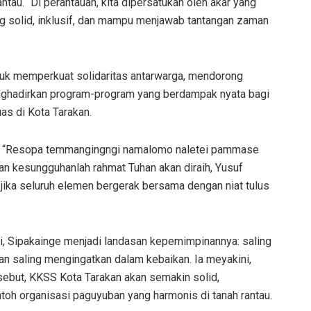
ntau. “Di perantauan, kita dipersatukan oleh akar yang
g solid, inklusif, dan mampu menjawab tantangan zaman
k memperkuat solidaritas antarwarga, mendorong
menghadirkan program-program yang berdampak nyata bagi
s di Kota Tarakan.
s, “Resopa temmangingngi namalomo naletei pammase
an kesungguhanlah rahmat Tuhan akan diraih, Yusuf
jika seluruh elemen bergerak bersama dengan niat tulus
ebbi, Sipakainge menjadi landasan kepemimpinannya: saling
n saling mengingatkan dalam kebaikan. Ia meyakini,
ebut, KKSS Kota Tarakan akan semakin solid,
oh organisasi paguyuban yang harmonis di tanah rantau.