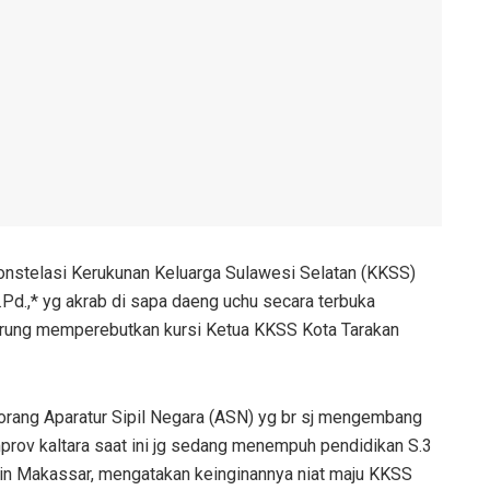
onstelasi Kerukunan Keluarga Sulawesi Selatan (KKSS)
M.Pd.,* yg akrab di sapa daeng uchu secara terbuka
arung memperebutkan kursi Ketua KKSS Kota Tarakan
eorang Aparatur Sipil Negara (ASN) yg br sj mengembang
rov kaltara saat ini jg sedang menempuh pendidikan S.3
din Makassar, mengatakan keinginannya niat maju KKSS