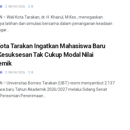
SI
08/04/2026
0
– Wali Kota Tarakan, dr. H. Khairul, M.Kes., menegaskan
ya latihan dan simulasi bersama dalam penanganan keadaan
gar...
Kota Tarakan Ingatkan Mahasiswa Baru
Kesuksesan Tak Cukup Modal Nilai
emik
SI
08/04/2026
0
 – Universitas Borneo Tarakan (UBT) resmi menyambut 2.137
wa baru Tahun Akademik 2026/2027 melalui Sidang Senat
Peresmian Penerimaan...