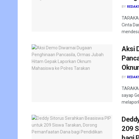
BY
REDAK
TARAKAN
Cinta Da
mendesak
Aksi 
Panca
Oknum
BY
REDAK
TARAKAN
sayap Ge
melapork
Deddy
209 S
bagi 