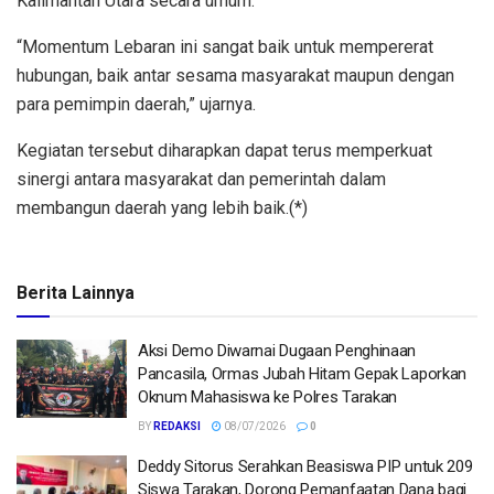
Kalimantan Utara secara umum.
“Momentum Lebaran ini sangat baik untuk mempererat
hubungan, baik antar sesama masyarakat maupun dengan
para pemimpin daerah,” ujarnya.
Kegiatan tersebut diharapkan dapat terus memperkuat
sinergi antara masyarakat dan pemerintah dalam
membangun daerah yang lebih baik.(*)
Berita Lainnya
Aksi Demo Diwarnai Dugaan Penghinaan
Pancasila, Ormas Jubah Hitam Gepak Laporkan
Oknum Mahasiswa ke Polres Tarakan
BY
REDAKSI
08/07/2026
0
Deddy Sitorus Serahkan Beasiswa PIP untuk 209
Siswa Tarakan, Dorong Pemanfaatan Dana bagi