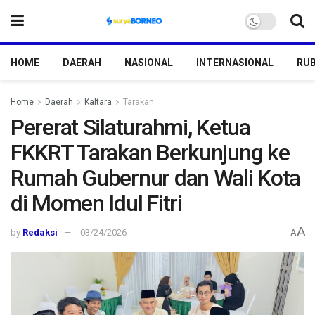
HOME
DAERAH
NASIONAL
INTERNASIONAL
RUB
Home
Daerah
Kaltara
Tarakan
Pererat Silaturahmi, Ketua
FKKRT Tarakan Berkunjung ke
Rumah Gubernur dan Wali Kota
di Momen Idul Fitri
A
by
Redaksi
03/24/2026
A