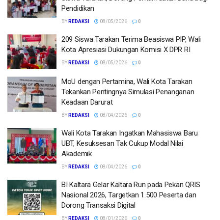
Pendidikan
BY
REDAKSI
08/05/2026
0
209 Siswa Tarakan Terima Beasiswa PIP, Wali
Kota Apresiasi Dukungan Komisi X DPR RI
BY
REDAKSI
08/05/2026
0
MoU dengan Pertamina, Wali Kota Tarakan
Tekankan Pentingnya Simulasi Penanganan
Keadaan Darurat
BY
REDAKSI
08/04/2026
0
Wali Kota Tarakan Ingatkan Mahasiswa Baru
UBT, Kesuksesan Tak Cukup Modal Nilai
Akademik
BY
REDAKSI
08/04/2026
0
BI Kaltara Gelar Kaltara Run pada Pekan QRIS
Nasional 2026, Targetkan 1.500 Peserta dan
Dorong Transaksi Digital
BY
REDAKSI
08/01/2026
0