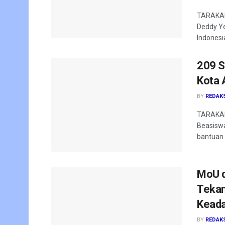
TARAKAN 
Deddy Ye
Indonesia
209 S
Kota 
BY
REDAK
TARAKAN
Beasiswa
bantuan 
MoU d
Tekan
Keada
BY
REDAK