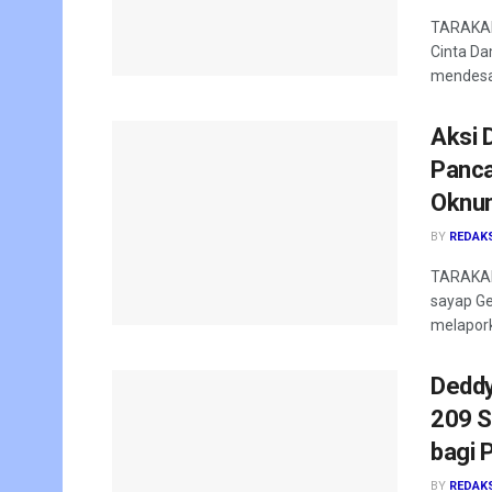
TARAKAN
Cinta Da
mendesak
Aksi 
Panca
Oknum
BY
REDAK
TARAKAN
sayap Ge
melapork
Deddy
209 S
bagi 
BY
REDAK