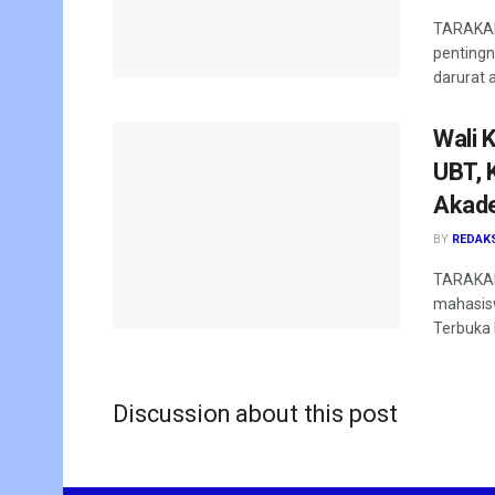
TARAKAN 
pentingn
darurat a
Wali 
UBT, 
Akad
BY
REDAK
TARAKAN
mahasis
Terbuka 
Discussion about this post