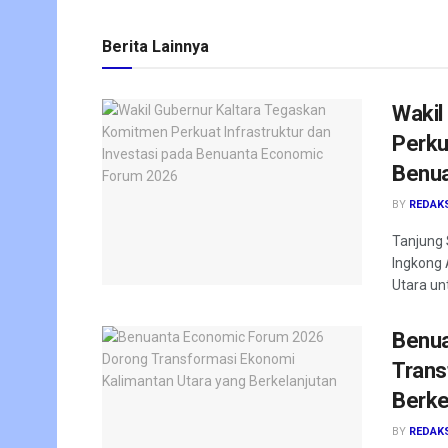
Berita Lainnya
Wakil
Perku
Benua
BY
REDAK
Tanjung 
Ingkong 
Utara un
Benua
Trans
Berke
BY
REDAK