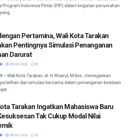
 Program Indonesia Pintar (PIP) dalam kegiatan penyerahan
yang...
engan Pertamina, Wali Kota Tarakan
kan Pentingnya Simulasi Penanganan
an Darurat
SI
08/04/2026
0
– Wali Kota Tarakan, dr. H. Khairul, M.Kes., menegaskan
ya latihan dan simulasi bersama dalam penanganan keadaan
gar...
Kota Tarakan Ingatkan Mahasiswa Baru
Kesuksesan Tak Cukup Modal Nilai
emik
SI
08/04/2026
0