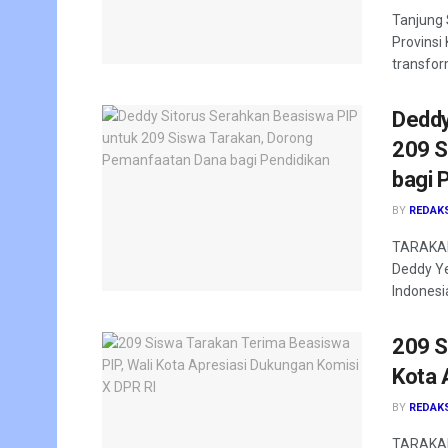
Tanjung 
Provinsi
transfor
Deddy
209 S
bagi 
BY
REDAK
TARAKAN 
Deddy Ye
Indonesia
209 S
Kota 
BY
REDAK
TARAKAN