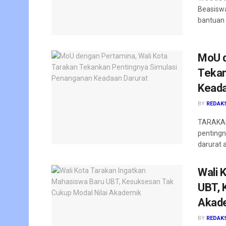
Beasiswa
bantuan 
MoU d
Tekan
Keada
BY
REDAK
TARAKAN 
pentingn
darurat a
Wali 
UBT, 
Akad
BY
REDAK