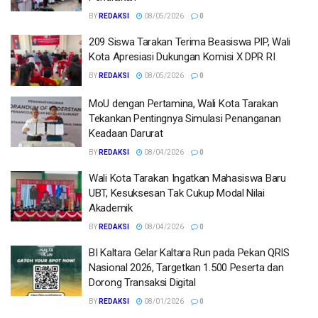
BY
REDAKSI
08/05/2026
0
209 Siswa Tarakan Terima Beasiswa PIP, Wali
Kota Apresiasi Dukungan Komisi X DPR RI
BY
REDAKSI
08/05/2026
0
MoU dengan Pertamina, Wali Kota Tarakan
Tekankan Pentingnya Simulasi Penanganan
Keadaan Darurat
BY
REDAKSI
08/04/2026
0
Wali Kota Tarakan Ingatkan Mahasiswa Baru
UBT, Kesuksesan Tak Cukup Modal Nilai
Akademik
BY
REDAKSI
08/04/2026
0
BI Kaltara Gelar Kaltara Run pada Pekan QRIS
Nasional 2026, Targetkan 1.500 Peserta dan
Dorong Transaksi Digital
BY
REDAKSI
08/01/2026
0