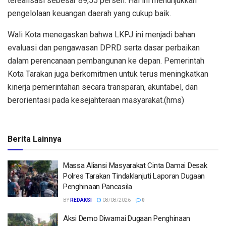
terealisasi sebesar 89,55 persen. Hal ini menunjukkan
pengelolaan keuangan daerah yang cukup baik.
Wali Kota menegaskan bahwa LKPJ ini menjadi bahan
evaluasi dan pengawasan DPRD serta dasar perbaikan
dalam perencanaan pembangunan ke depan. Pemerintah
Kota Tarakan juga berkomitmen untuk terus meningkatkan
kinerja pemerintahan secara transparan, akuntabel, dan
berorientasi pada kesejahteraan masyarakat.(hms)
Berita Lainnya
Massa Aliansi Masyarakat Cinta Damai Desak
Polres Tarakan Tindaklanjuti Laporan Dugaan
Penghinaan Pancasila
BY
REDAKSI
08/08/2026
0
Aksi Demo Diwarnai Dugaan Penghinaan