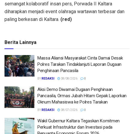
semangat kolaboratif insan pers, Porwada II Kaltara
diharapkan menjadi event olahraga wartawan terbesar dan
paling berkesan di Kaltara.
(red)
Berita Lainnya
Massa Aliansi Masyarakat Cinta Damai Desak
Polres Tarakan Tindaklanjuti Laporan Dugaan
Penghinaan Pancasila
BY
REDAKSI
08/08/2026
0
Aksi Demo Diwarnai Dugaan Penghinaan
Pancasila, Ormas Jubah Hitam Gepak Laporkan
Oknum Mahasiswa ke Polres Tarakan
BY
REDAKSI
08/07/2026
0
Wakil Gubernur Kaltara Tegaskan Komitmen
Perkuat Infrastruktur dan Investasi pada
Benuanta Economic Forum 2026