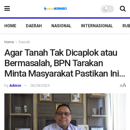
HOME
DAERAH
NASIONAL
INTERNASIONAL
RUB
Home
Daerah
Agar Tanah Tak Dicaplok atau
Bermasalah, BPN Tarakan
Minta Masyarakat Pastikan Ini…
A
by
Admin
06/28/2025
A