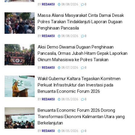
BY
REDAKSI
08/08/2026
0
Massa Aliansi Masyarakat Cinta Damai Desak
Polres Tarakan Tindaklanjuti Laporan Dugaan
Penghinaan Pancasila
BY
REDAKSI
08/08/2026
0
Aksi Demo Diwarnai Dugaan Penghinaan
Pancasila, Ormas Jubah Hitam Gepak Laporkan
Oknum Mahasiswa ke Polres Tarakan
BY
REDAKSI
08/07/2026
0
Wakil Gubernur Kaltara Tegaskan Komitmen
Perkuat Infrastruktur dan Investasi pada
Benuanta Economic Forum 2026
BY
REDAKSI
08/05/2026
0
Benuanta Economic Forum 2026 Dorong
Transformasi Ekonomi Kalimantan Utara yang
Berkelanjutan
BY
REDAKSI
08/05/2026
0