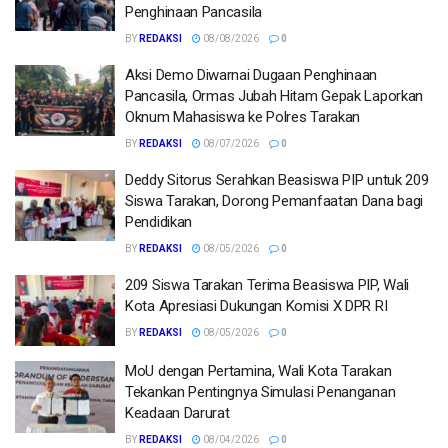
Penghinaan Pancasila
BY
REDAKSI
08/08/2026
0
Aksi Demo Diwarnai Dugaan Penghinaan
Pancasila, Ormas Jubah Hitam Gepak Laporkan
Oknum Mahasiswa ke Polres Tarakan
BY
REDAKSI
08/07/2026
0
Deddy Sitorus Serahkan Beasiswa PIP untuk 209
Siswa Tarakan, Dorong Pemanfaatan Dana bagi
Pendidikan
BY
REDAKSI
08/05/2026
0
209 Siswa Tarakan Terima Beasiswa PIP, Wali
Kota Apresiasi Dukungan Komisi X DPR RI
BY
REDAKSI
08/05/2026
0
MoU dengan Pertamina, Wali Kota Tarakan
Tekankan Pentingnya Simulasi Penanganan
Keadaan Darurat
BY
REDAKSI
08/04/2026
0