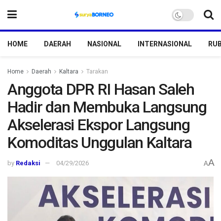
HOME
DAERAH
NASIONAL
INTERNASIONAL
RUB
Home
Daerah
Kaltara
Tarakan
Anggota DPR RI Hasan Saleh
Hadir dan Membuka Langsung
Akselerasi Ekspor Langsung
Komoditas Unggulan Kaltara
A
by
Redaksi
04/29/2026
A