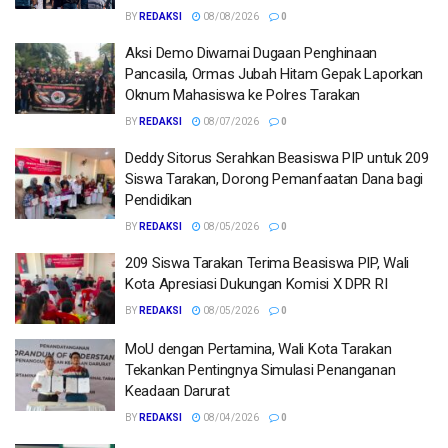
BY
REDAKSI
08/08/2026
0
Aksi Demo Diwarnai Dugaan Penghinaan
Pancasila, Ormas Jubah Hitam Gepak Laporkan
Oknum Mahasiswa ke Polres Tarakan
BY
REDAKSI
08/07/2026
0
Deddy Sitorus Serahkan Beasiswa PIP untuk 209
Siswa Tarakan, Dorong Pemanfaatan Dana bagi
Pendidikan
BY
REDAKSI
08/05/2026
0
209 Siswa Tarakan Terima Beasiswa PIP, Wali
Kota Apresiasi Dukungan Komisi X DPR RI
BY
REDAKSI
08/05/2026
0
MoU dengan Pertamina, Wali Kota Tarakan
Tekankan Pentingnya Simulasi Penanganan
Keadaan Darurat
BY
REDAKSI
08/04/2026
0