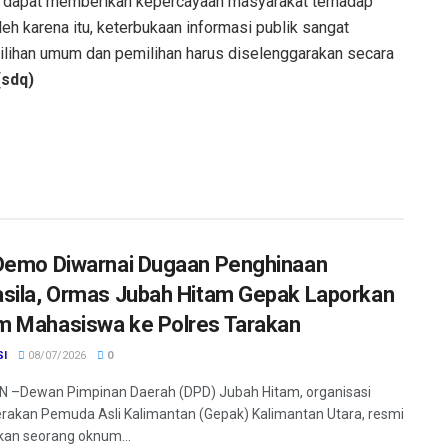
si dapat memberikan kepercayaan masyarakat terhadap
h karena itu, keterbukaan informasi publik sangat
lihan umum dan pemilihan harus diselenggarakan secara
(sdq)
Demo Diwarnai Dugaan Penghinaan
sila, Ormas Jubah Hitam Gepak Laporkan
 Mahasiswa ke Polres Tarakan
SI
08/07/2026
0
 –Dewan Pimpinan Daerah (DPD) Jubah Hitam, organisasi
rakan Pemuda Asli Kalimantan (Gepak) Kalimantan Utara, resmi
an seorang oknum...