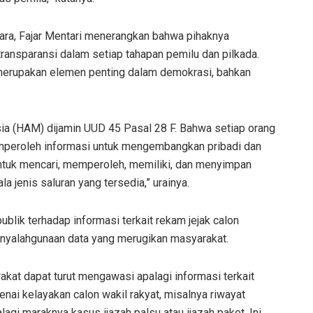
ltara, Fajar Mentari menerangkan bahwa pihaknya
ansparansi dalam setiap tahapan pemilu dan pilkada.
merupakan elemen penting dalam demokrasi, bahkan
ia (HAM) dijamin UUD 45 Pasal 28 F. Bahwa setiap orang
mperoleh informasi untuk mengembangkan pribadi dan
untuk mencari, memperoleh, memiliki, dan menyimpan
 jenis saluran yang tersedia,” urainya.
ublik terhadap informasi terkait rekam jejak calon
enyalahgunaan data yang merugikan masyarakat.
akat dapat turut mengawasi apalagi informasi terkait
nai kelayakan calon wakil rakyat, misalnya riwayat
lagi maraknya kasus ijazah palsu atau ijazah paket. Ini