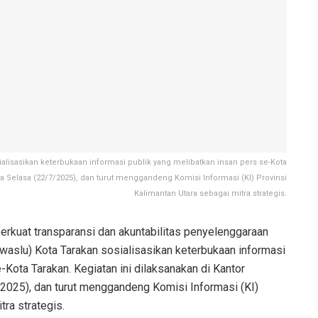
lisasikan keterbukaan informasi publik yang melibatkan insan pers se-Kota
da Selasa (22/7/2025), dan turut menggandeng Komisi Informasi (KI) Provinsi
Kalimantan Utara sebagai mitra strategis.
kuat transparansi dan akuntabilitas penyelenggaraan
aslu) Kota Tarakan sosialisasikan keterbukaan informasi
-Kota Tarakan. Kegiatan ini dilaksanakan di Kantor
2025), dan turut menggandeng Komisi Informasi (KI)
tra strategis.