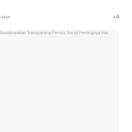
A
rakan
A