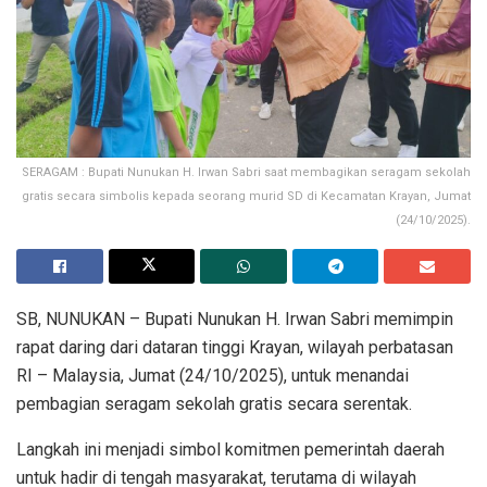
SERAGAM : Bupati Nunukan H. Irwan Sabri saat membagikan seragam sekolah
gratis secara simbolis kepada seorang murid SD di Kecamatan Krayan, Jumat
(24/10/2025).
SB, NUNUKAN – Bupati Nunukan H. Irwan Sabri memimpin
rapat daring dari dataran tinggi Krayan, wilayah perbatasan
RI – Malaysia, Jumat (24/10/2025), untuk menandai
pembagian seragam sekolah gratis secara serentak.
Langkah ini menjadi simbol komitmen pemerintah daerah
untuk hadir di tengah masyarakat, terutama di wilayah