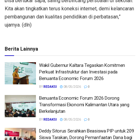
bisa bertukar sapa, saling berbincang persoalan di sekolah.
Kita akan tingkatkan terus koneksi internet, demi kelancaran
pembangunan dan kualitas pendidikan di perbatasan,”
ujarnya. (dln)
Berita Lainnya
Wakil Gubernur Kaltara Tegaskan Komitmen
Perkuat Infrastruktur dan Investasi pada
Benuanta Economic Forum 2026
BY
REDAKSI
08/05/2026
0
Benuanta Economic Forum 2026 Dorong
Transformasi Ekonomi Kalimantan Utara yang
Berkelanjutan
BY
REDAKSI
08/05/2026
0
Deddy Sitorus Serahkan Beasiswa PIP untuk 209
Siswa Tarakan, Dorong Pemanfaatan Dana bagi