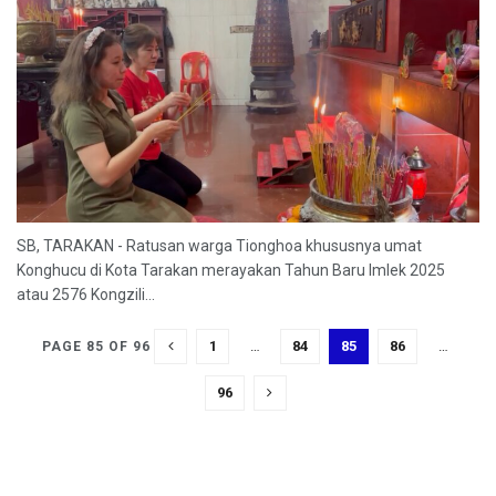
SB, TARAKAN - Ratusan warga Tionghoa khususnya umat
Konghucu di Kota Tarakan merayakan Tahun Baru Imlek 2025
atau 2576 Kongzili...
1
…
84
85
86
…
PAGE 85 OF 96
96