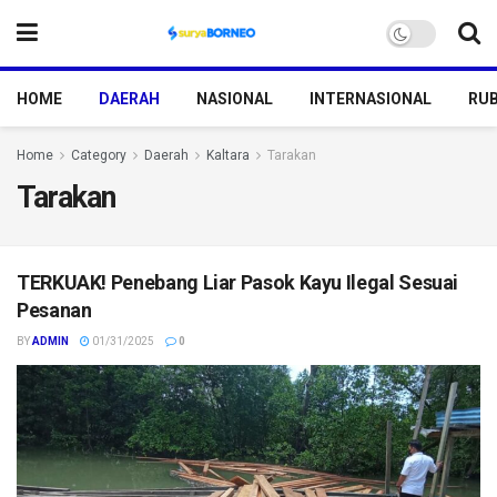
HOME
DAERAH
NASIONAL
INTERNASIONAL
RUB
Home
Category
Daerah
Kaltara
Tarakan
Tarakan
TERKUAK! Penebang Liar Pasok Kayu Ilegal Sesuai
Pesanan
BY
ADMIN
01/31/2025
0