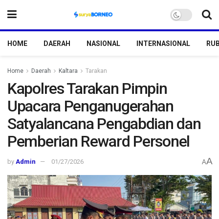
HOME
DAERAH
NASIONAL
INTERNASIONAL
RUB
Home
Daerah
Kaltara
Tarakan
Kapolres Tarakan Pimpin
Upacara Penganugerahan
Satyalancana Pengabdian dan
Pemberian Reward Personel
A
by
Admin
01/27/2026
A