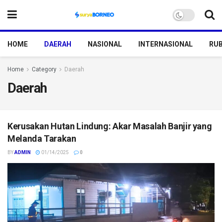
HOME
DAERAH
NASIONAL
INTERNASIONAL
RUB
Home
Category
Daerah
Daerah
Kerusakan Hutan Lindung: Akar Masalah Banjir yang
Melanda Tarakan
BY
ADMIN
01/14/2025
0