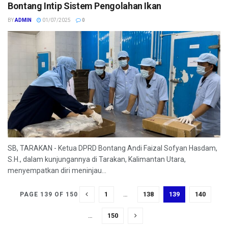
Bontang Intip Sistem Pengolahan Ikan
BY
ADMIN
01/07/2025
0
SB, TARAKAN - Ketua DPRD Bontang Andi Faizal Sofyan Hasdam,
S.H., dalam kunjungannya di Tarakan, Kalimantan Utara,
menyempatkan diri meninjau...
1
…
138
139
140
PAGE 139 OF 150
…
150