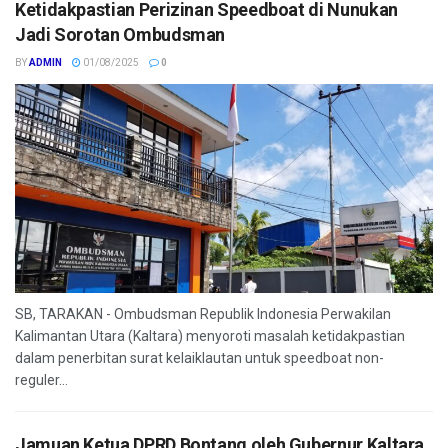
Ketidakpastian Perizinan Speedboat di Nunukan
Jadi Sorotan Ombudsman
BY
ADMIN
01/08/2025
0
SB, TARAKAN - Ombudsman Republik Indonesia Perwakilan
Kalimantan Utara (Kaltara) menyoroti masalah ketidakpastian
dalam penerbitan surat kelaiklautan untuk speedboat non-
reguler...
Jamuan Ketua DPRD Bontang oleh Gubernur Kaltara