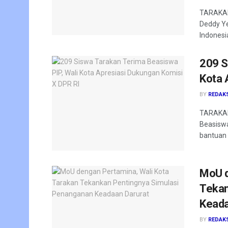
TARAKAN 
Deddy Ye
Indonesia
209 S
Kota 
BY
REDAK
TARAKAN
Beasiswa
bantuan 
MoU d
Tekan
Keada
BY
REDAK