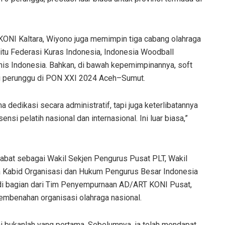
 KONI Kaltara, Wiyono juga memimpin tiga cabang olahraga
itu Federasi Kuras Indonesia, Indonesia Woodball
nis Indonesia. Bahkan, di bawah kepemimpinannya, soft
ali perunggu di PON XXI 2024 Aceh–Sumut.
dedikasi secara administratif, tapi juga keterlibatannya
ensi pelatih nasional dan internasional. Ini luar biasa,”
njabat sebagai Wakil Sekjen Pengurus Pusat PLT, Wakil
a Kabid Organisasi dan Hukum Pengurus Besar Indonesia
adi bagian dari Tim Penyempurnaan AD/ART KONI Pusat,
embenahan organisasi olahraga nasional.
ni bukanlah yang pertama. Sebelumnya, ia telah mendapat