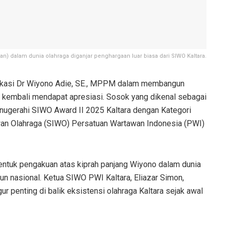
) dalam dunia olahraga diganjar penghargaan luar biasa dari SIWO Kaltara.
kasi Dr Wiyono Adie, SE., MPPM dalam membangun
a kembali mendapat apresiasi. Sosok yang dikenal sebagai
ianugerahi SIWO Award II 2025 Kaltara dengan Kategori
wan Olahraga (SIWO) Persatuan Wartawan Indonesia (PWI)
entuk pengakuan atas kiprah panjang Wiyono dalam dunia
pun nasional. Ketua SIWO PWI Kaltara, Eliazar Simon,
 penting di balik eksistensi olahraga Kaltara sejak awal