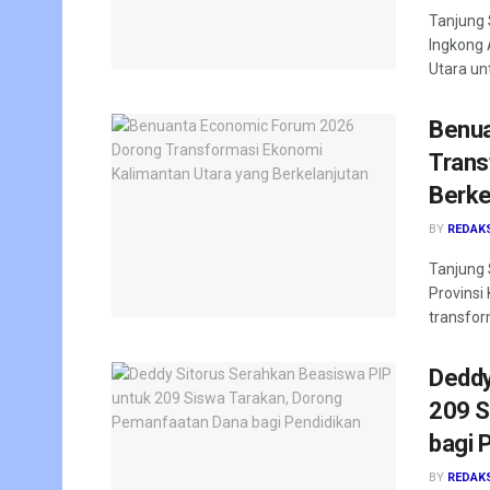
Tanjung 
Ingkong 
Utara un
Benua
Trans
Berke
BY
REDAK
Tanjung 
Provinsi
transfor
Deddy
209 S
bagi 
BY
REDAK