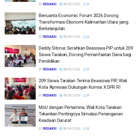
BY
REDAKSI
08/05/2026
0
Benuanta Economic Forum 2026 Dorong
Transformasi Ekonomi Kalimantan Utara yang
Berkelanjutan
BY
REDAKSI
08/05/2026
0
Deddy Sitorus Serahkan Beasiswa PIP untuk 209
Siswa Tarakan, Dorong Pemanfaatan Dana bagi
Pendidikan
BY
REDAKSI
08/05/2026
0
209 Siswa Tarakan Terima Beasiswa PIP, Wali
Kota Apresiasi Dukungan Komisi X DPR RI
BY
REDAKSI
08/05/2026
0
MoU dengan Pertamina, Wali Kota Tarakan
Tekankan Pentingnya Simulasi Penanganan
Keadaan Darurat
BY
REDAKSI
08/04/2026
0