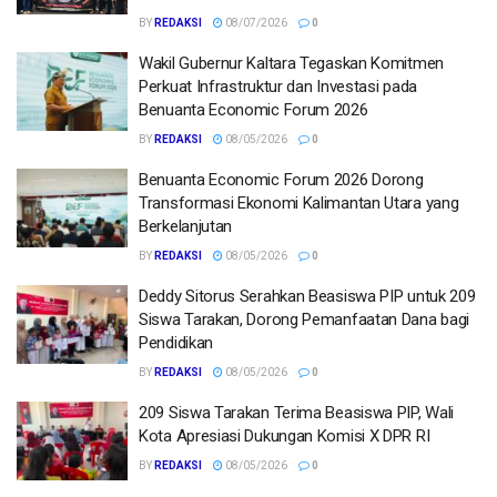
BY
REDAKSI
08/07/2026
0
Wakil Gubernur Kaltara Tegaskan Komitmen
Perkuat Infrastruktur dan Investasi pada
Benuanta Economic Forum 2026
BY
REDAKSI
08/05/2026
0
Benuanta Economic Forum 2026 Dorong
Transformasi Ekonomi Kalimantan Utara yang
Berkelanjutan
BY
REDAKSI
08/05/2026
0
Deddy Sitorus Serahkan Beasiswa PIP untuk 209
Siswa Tarakan, Dorong Pemanfaatan Dana bagi
Pendidikan
BY
REDAKSI
08/05/2026
0
209 Siswa Tarakan Terima Beasiswa PIP, Wali
Kota Apresiasi Dukungan Komisi X DPR RI
BY
REDAKSI
08/05/2026
0