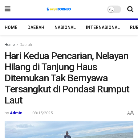
HOME
DAERAH
NASIONAL
INTERNASIONAL
RUB
Home
Daerah
Hari Kedua Pencarian, Nelayan
Hilang di Tanjung Haus
Ditemukan Tak Bernyawa
Tersangkut di Pondasi Rumput
Laut
A
by
Admin
08/15/2025
A