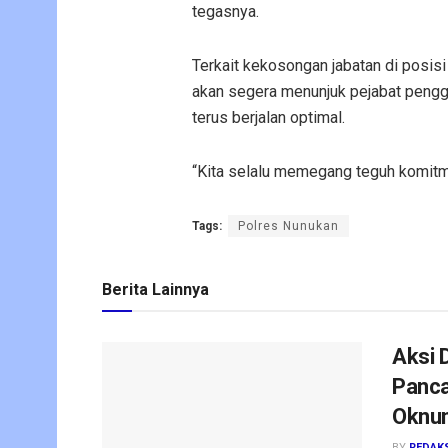
tegasnya.
Terkait kekosongan jabatan di posi
akan segera menunjuk pejabat peng
terus berjalan optimal.
“Kita selalu memegang teguh komitm
Tags:
Polres Nunukan
Berita Lainnya
Aksi 
Panca
Oknum
BY
REDAK