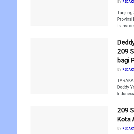
BY
REDAK
Tanjung 
Provinsi
transfor
Deddy
209 S
bagi 
BY
REDAK
TARAKAN 
Deddy Ye
Indonesia
209 S
Kota 
BY
REDAK