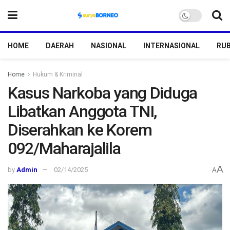
HOME
DAERAH
NASIONAL
INTERNASIONAL
RUB
Home
Hukum & Kriminal
Kasus Narkoba yang Diduga
Libatkan Anggota TNI,
Diserahkan ke Korem
092/Maharajalila
A
by
Admin
02/14/2025
A