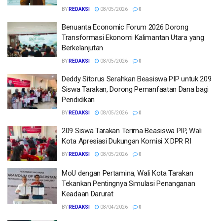
BY
REDAKSI
08/05/2026
0
Benuanta Economic Forum 2026 Dorong
Transformasi Ekonomi Kalimantan Utara yang
Berkelanjutan
BY
REDAKSI
08/05/2026
0
Deddy Sitorus Serahkan Beasiswa PIP untuk 209
Siswa Tarakan, Dorong Pemanfaatan Dana bagi
Pendidikan
BY
REDAKSI
08/05/2026
0
209 Siswa Tarakan Terima Beasiswa PIP, Wali
Kota Apresiasi Dukungan Komisi X DPR RI
BY
REDAKSI
08/05/2026
0
MoU dengan Pertamina, Wali Kota Tarakan
Tekankan Pentingnya Simulasi Penanganan
Keadaan Darurat
BY
REDAKSI
08/04/2026
0