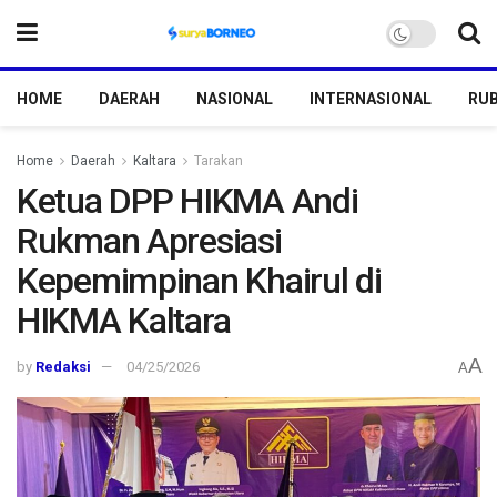
HOME
DAERAH
NASIONAL
INTERNASIONAL
RUB
Home
Daerah
Kaltara
Tarakan
Ketua DPP HIKMA Andi
Rukman Apresiasi
Kepemimpinan Khairul di
HIKMA Kaltara
A
by
Redaksi
04/25/2026
A