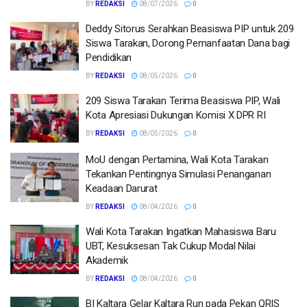
BY
REDAKSI
08/07/2026
0
Deddy Sitorus Serahkan Beasiswa PIP untuk 209
Siswa Tarakan, Dorong Pemanfaatan Dana bagi
Pendidikan
BY
REDAKSI
08/05/2026
0
209 Siswa Tarakan Terima Beasiswa PIP, Wali
Kota Apresiasi Dukungan Komisi X DPR RI
BY
REDAKSI
08/05/2026
0
MoU dengan Pertamina, Wali Kota Tarakan
Tekankan Pentingnya Simulasi Penanganan
Keadaan Darurat
BY
REDAKSI
08/04/2026
0
Wali Kota Tarakan Ingatkan Mahasiswa Baru
UBT, Kesuksesan Tak Cukup Modal Nilai
Akademik
BY
REDAKSI
08/04/2026
0
BI Kaltara Gelar Kaltara Run pada Pekan QRIS