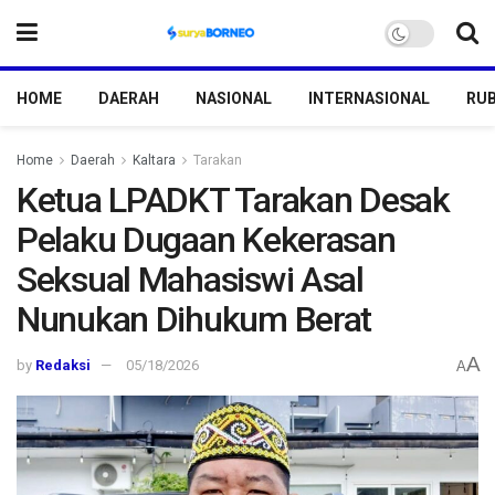
HOME
DAERAH
NASIONAL
INTERNASIONAL
RUB
Home
Daerah
Kaltara
Tarakan
Ketua LPADKT Tarakan Desak
Pelaku Dugaan Kekerasan
Seksual Mahasiswi Asal
Nunukan Dihukum Berat
A
by
Redaksi
05/18/2026
A