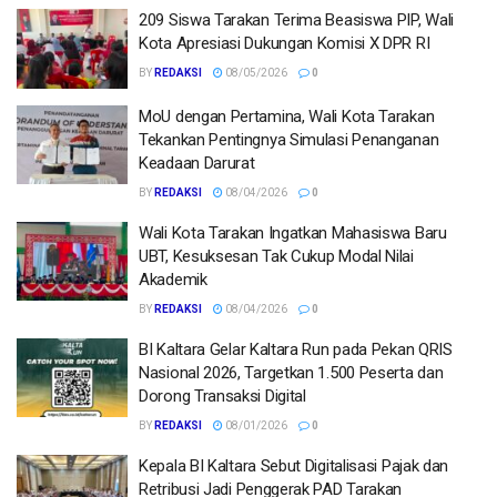
209 Siswa Tarakan Terima Beasiswa PIP, Wali
Kota Apresiasi Dukungan Komisi X DPR RI
BY
REDAKSI
08/05/2026
0
MoU dengan Pertamina, Wali Kota Tarakan
Tekankan Pentingnya Simulasi Penanganan
Keadaan Darurat
BY
REDAKSI
08/04/2026
0
Wali Kota Tarakan Ingatkan Mahasiswa Baru
UBT, Kesuksesan Tak Cukup Modal Nilai
Akademik
BY
REDAKSI
08/04/2026
0
BI Kaltara Gelar Kaltara Run pada Pekan QRIS
Nasional 2026, Targetkan 1.500 Peserta dan
Dorong Transaksi Digital
BY
REDAKSI
08/01/2026
0
Kepala BI Kaltara Sebut Digitalisasi Pajak dan
Retribusi Jadi Penggerak PAD Tarakan