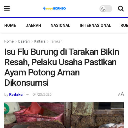
HOME
DAERAH
NASIONAL
INTERNASIONAL
RUB
Home
Daerah
Kaltara
Tarakan
Isu Flu Burung di Tarakan Bikin
Resah, Pelaku Usaha Pastikan
Ayam Potong Aman
Dikonsumsi
A
by
Redaksi
04/23/2026
A