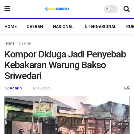
HOME
DAERAH
NASIONAL
INTERNASIONAL
RUB
Home
Daerah
Kompor Diduga Jadi Penyebab
Kebakaran Warung Bakso
Sriwedari
A
by
Admin
02/17/2025
A