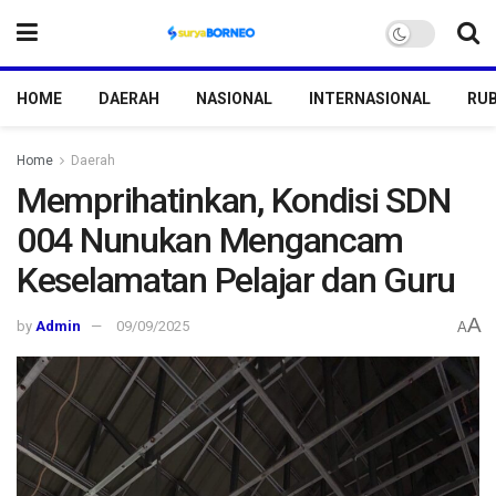
HOME
DAERAH
NASIONAL
INTERNASIONAL
RUB
Home
Daerah
Memprihatinkan, Kondisi SDN
004 Nunukan Mengancam
Keselamatan Pelajar dan Guru
A
by
Admin
09/09/2025
A