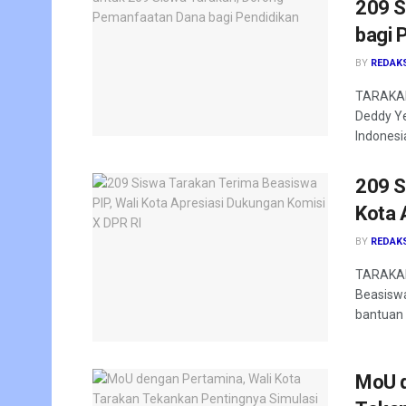
209 S
bagi 
BY
REDAK
TARAKAN 
Deddy Ye
Indonesia
209 S
Kota 
BY
REDAK
TARAKAN
Beasiswa
bantuan 
MoU d