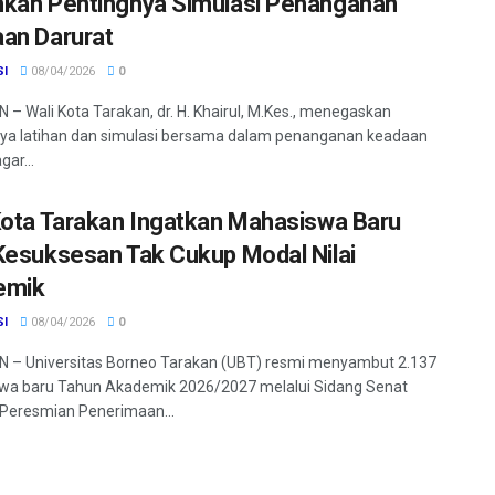
kan Pentingnya Simulasi Penanganan
an Darurat
SI
08/04/2026
0
– Wali Kota Tarakan, dr. H. Khairul, M.Kes., menegaskan
ya latihan dan simulasi bersama dalam penanganan keadaan
gar...
Kota Tarakan Ingatkan Mahasiswa Baru
Kesuksesan Tak Cukup Modal Nilai
emik
SI
08/04/2026
0
 – Universitas Borneo Tarakan (UBT) resmi menyambut 2.137
wa baru Tahun Akademik 2026/2027 melalui Sidang Senat
Peresmian Penerimaan...