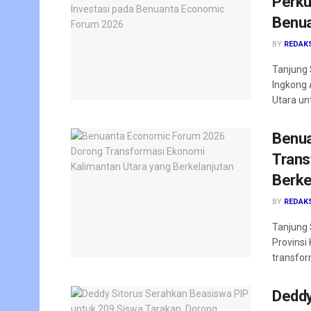
Perku
Benua
BY
REDAK
Tanjung 
Ingkong 
Utara un
Benua
Trans
Berke
BY
REDAK
Tanjung 
Provinsi
transfor
Deddy