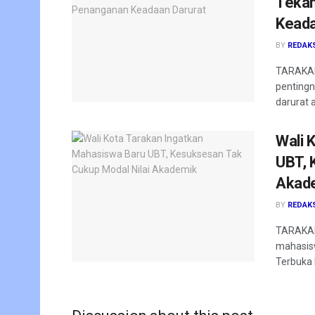
Tekan
Keada
BY
REDAK
TARAKAN 
pentingn
darurat a
Wali 
UBT, 
Akad
BY
REDAK
TARAKAN
mahasis
Terbuka 