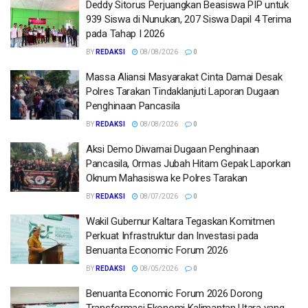
Deddy Sitorus Perjuangkan Beasiswa PIP untuk
939 Siswa di Nunukan, 207 Siswa Dapil 4 Terima
pada Tahap I 2026
BY
REDAKSI
08/08/2026
0
Massa Aliansi Masyarakat Cinta Damai Desak
Polres Tarakan Tindaklanjuti Laporan Dugaan
Penghinaan Pancasila
BY
REDAKSI
08/08/2026
0
Aksi Demo Diwarnai Dugaan Penghinaan
Pancasila, Ormas Jubah Hitam Gepak Laporkan
Oknum Mahasiswa ke Polres Tarakan
BY
REDAKSI
08/07/2026
0
Wakil Gubernur Kaltara Tegaskan Komitmen
Perkuat Infrastruktur dan Investasi pada
Benuanta Economic Forum 2026
BY
REDAKSI
08/05/2026
0
Benuanta Economic Forum 2026 Dorong