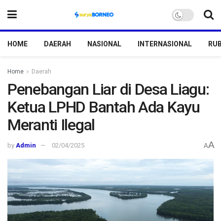
HOME
DAERAH
NASIONAL
INTERNASIONAL
RUB
Home
Daerah
Penebangan Liar di Desa Liagu:
Ketua LPHD Bantah Ada Kayu
Meranti Ilegal
A
by
Admin
02/04/2025
A