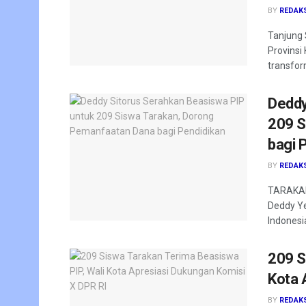
BY
REDAK
Tanjung 
Provinsi
transfor
Deddy
209 S
bagi 
BY
REDAK
TARAKAN 
Deddy Ye
Indonesia
209 S
Kota 
BY
REDAK