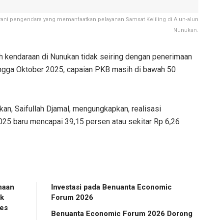
ani pengendara yang memanfaatkan pelayanan Samsat Keliling di Alun-alun
Nunukan.
 kendaraan di Nunukan tidak seiring dengan penerimaan
ngga Oktober 2025, capaian PKB masih di bawah 50
n, Saifullah Djamal, mengungkapkan, realisasi
25 baru mencapai 39,15 persen atau sekitar Rp 6,26
naan
Investasi pada Benuanta Economic
ak
Forum 2026
es
Benuanta Economic Forum 2026 Dorong