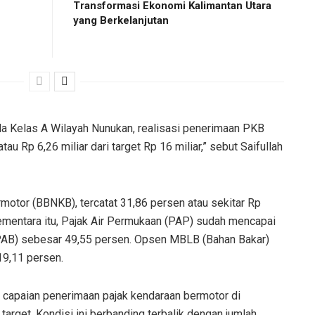
Transformasi Ekonomi Kalimantan Utara
yang Berkelanjutan
a Kelas A Wilayah Nunukan, realisasi penerimaan PKB
au Rp 6,26 miliar dari target Rp 16 miliar,” sebut Saifullah
otor (BBNKB), tercatat 31,86 persen atau sekitar Rp
. Sementara itu, Pajak Air Permukaan (PAP) sudah mencapai
 (PAB) sebesar 49,55 persen. Opsen MBLB (Bahan Bakar)
19,11 persen.
 capaian penerimaan pajak kendaraan bermotor di
rget. Kondisi ini berbanding terbalik dengan jumlah