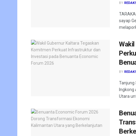
BY
REDAK
TARAKAN
sayap Ge
melapork
Wakil
Perku
Benua
BY
REDAK
Tanjung 
Ingkong 
Utara un
Benua
Trans
Berke