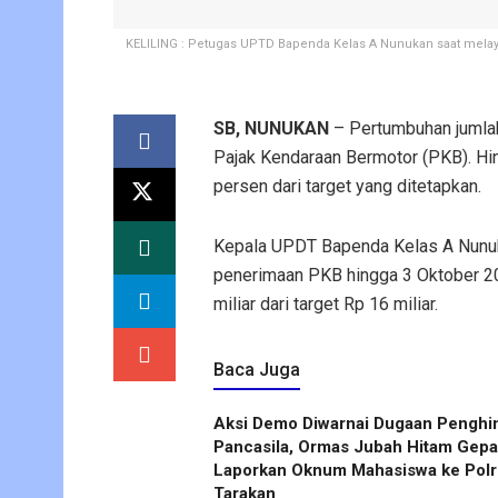
KELILING : Petugas UPTD Bapenda Kelas A Nunukan saat melay
SB, NUNUKAN
– Pertumbuhan jumlah
Pajak Kendaraan Bermotor (PKB). Hi
persen dari target yang ditetapkan.
Kepala UPDT Bapenda Kelas A Nunuka
penerimaan PKB hingga 3 Oktober 20
miliar dari target Rp 16 miliar.
Baca Juga
Aksi Demo Diwarnai Dugaan Penghi
Pancasila, Ormas Jubah Hitam Gep
Laporkan Oknum Mahasiswa ke Polr
Tarakan