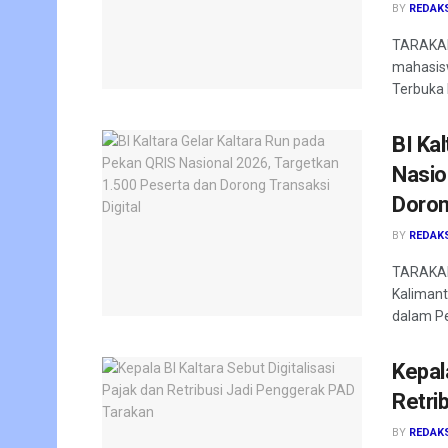
BY
REDAK
TARAKAN
mahasis
Terbuka 
BI Ka
Nasio
Doron
BY
REDAK
TARAKAN–
Kalimant
dalam Pe
Kepala
Retri
BY
REDAK