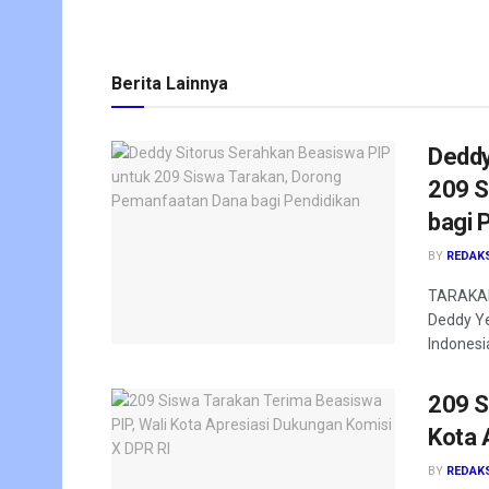
Berita Lainnya
Deddy
209 S
bagi 
BY
REDAK
TARAKAN 
Deddy Ye
Indonesia
209 S
Kota 
BY
REDAK