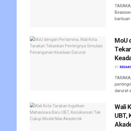
TARAKAN
Beasiswa
bantuan 
MoU d
Tekan
Keada
BY
REDAK
TARAKAN 
pentingn
darurat a
Wali 
UBT, 
Akad