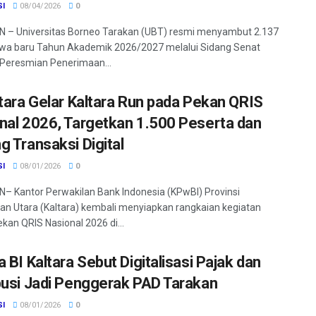
SI
08/04/2026
0
 – Universitas Borneo Tarakan (UBT) resmi menyambut 2.137
wa baru Tahun Akademik 2026/2027 melalui Sidang Senat
Peresmian Penerimaan...
ltara Gelar Kaltara Run pada Pekan QRIS
nal 2026, Targetkan 1.500 Peserta dan
g Transaksi Digital
SI
08/01/2026
0
 Kantor Perwakilan Bank Indonesia (KPwBI) Provinsi
an Utara (Kaltara) kembali menyiapkan rangkaian kegiatan
kan QRIS Nasional 2026 di...
 BI Kaltara Sebut Digitalisasi Pajak dan
busi Jadi Penggerak PAD Tarakan
SI
08/01/2026
0