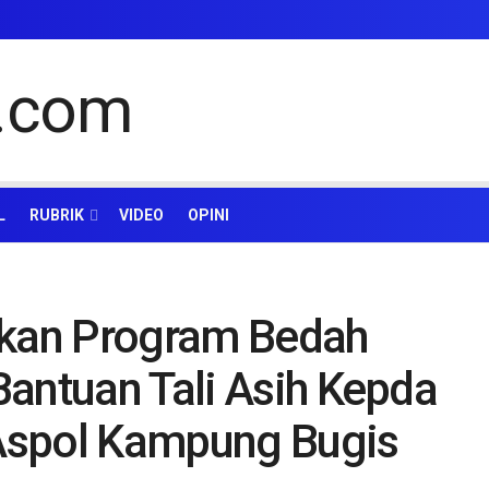
L
RUBRIK
VIDEO
OPINI
hkan Program Bedah
antuan Tali Asih Kepda
Aspol Kampung Bugis