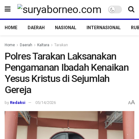
HOME
DAERAH
NASIONAL
INTERNASIONAL
RUB
Home
Daerah
Kaltara
Tarakan
Polres Tarakan Laksanakan
Pengamanan Ibadah Kenaikan
Yesus Kristus di Sejumlah
Gereja
A
by
Redaksi
05/14/2026
A