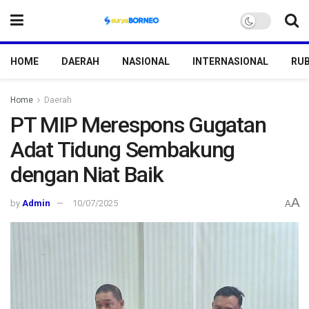
HOME
DAERAH
NASIONAL
INTERNASIONAL
RUB
Home
Daerah
PT MIP Merespons Gugatan
Adat Tidung Sembakung
dengan Niat Baik
A
by
Admin
10/07/2025
A