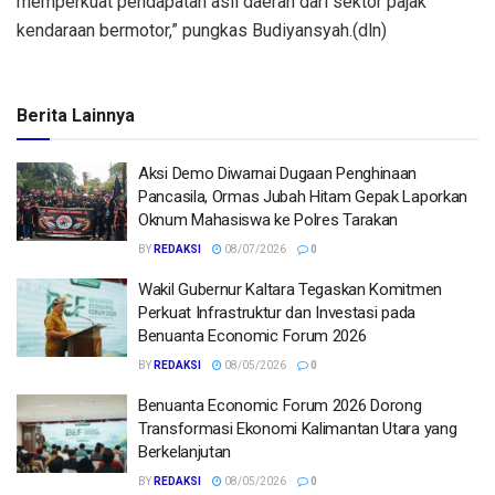
memperkuat pendapatan asli daerah dari sektor pajak
kendaraan bermotor,” pungkas Budiyansyah.(dln)
Berita Lainnya
Aksi Demo Diwarnai Dugaan Penghinaan
Pancasila, Ormas Jubah Hitam Gepak Laporkan
Oknum Mahasiswa ke Polres Tarakan
BY
REDAKSI
08/07/2026
0
Wakil Gubernur Kaltara Tegaskan Komitmen
Perkuat Infrastruktur dan Investasi pada
Benuanta Economic Forum 2026
BY
REDAKSI
08/05/2026
0
Benuanta Economic Forum 2026 Dorong
Transformasi Ekonomi Kalimantan Utara yang
Berkelanjutan
BY
REDAKSI
08/05/2026
0