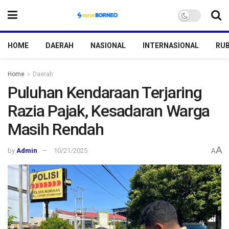
HOME
DAERAH
NASIONAL
INTERNASIONAL
RUB
Home
Daerah
Puluhan Kendaraan Terjaring
Razia Pajak, Kesadaran Warga
Masih Rendah
A
by
Admin
10/21/2025
A