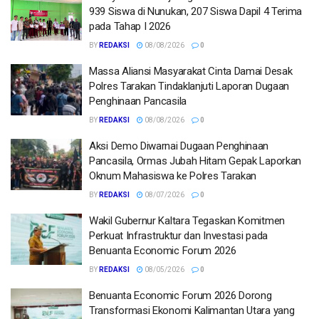
939 Siswa di Nunukan, 207 Siswa Dapil 4 Terima
pada Tahap I 2026
BY
REDAKSI
08/08/2026
0
Massa Aliansi Masyarakat Cinta Damai Desak
Polres Tarakan Tindaklanjuti Laporan Dugaan
Penghinaan Pancasila
BY
REDAKSI
08/08/2026
0
Aksi Demo Diwarnai Dugaan Penghinaan
Pancasila, Ormas Jubah Hitam Gepak Laporkan
Oknum Mahasiswa ke Polres Tarakan
BY
REDAKSI
08/07/2026
0
Wakil Gubernur Kaltara Tegaskan Komitmen
Perkuat Infrastruktur dan Investasi pada
Benuanta Economic Forum 2026
BY
REDAKSI
08/05/2026
0
Benuanta Economic Forum 2026 Dorong
Transformasi Ekonomi Kalimantan Utara yang