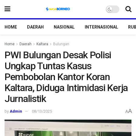
HOME
DAERAH
NASIONAL
INTERNASIONAL
RUB
Home
Daerah
Kaltara
Bulungan
PWI Bulungan Desak Polisi
Ungkap Tuntas Kasus
Pembobolan Kantor Koran
Kaltara, Diduga Intimidasi Kerja
Jurnalistik
A
by
Admin
08/13/2025
A