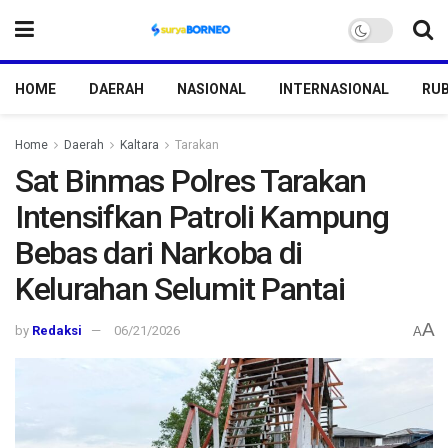
HOME
DAERAH
NASIONAL
INTERNASIONAL
RUB
Home
Daerah
Kaltara
Tarakan
Sat Binmas Polres Tarakan
Intensifkan Patroli Kampung
Bebas dari Narkoba di
Kelurahan Selumit Pantai
A
by
Redaksi
06/21/2026
A