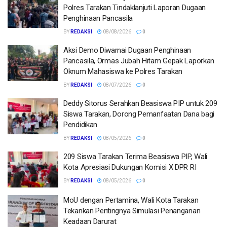
Polres Tarakan Tindaklanjuti Laporan Dugaan
Penghinaan Pancasila
BY
REDAKSI
08/08/2026
0
Aksi Demo Diwarnai Dugaan Penghinaan
Pancasila, Ormas Jubah Hitam Gepak Laporkan
Oknum Mahasiswa ke Polres Tarakan
BY
REDAKSI
08/07/2026
0
Deddy Sitorus Serahkan Beasiswa PIP untuk 209
Siswa Tarakan, Dorong Pemanfaatan Dana bagi
Pendidikan
BY
REDAKSI
08/05/2026
0
209 Siswa Tarakan Terima Beasiswa PIP, Wali
Kota Apresiasi Dukungan Komisi X DPR RI
BY
REDAKSI
08/05/2026
0
MoU dengan Pertamina, Wali Kota Tarakan
Tekankan Pentingnya Simulasi Penanganan
Keadaan Darurat