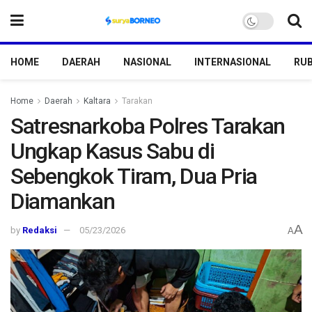
HOME
DAERAH
NASIONAL
INTERNASIONAL
RUB
Home
Daerah
Kaltara
Tarakan
Satresnarkoba Polres Tarakan
Ungkap Kasus Sabu di
Sebengkok Tiram, Dua Pria
Diamankan
A
by
Redaksi
05/23/2026
A