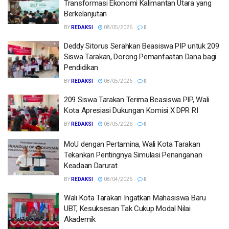
Transformasi Ekonomi Kalimantan Utara yang
Berkelanjutan
BY
REDAKSI
08/05/2026
0
Deddy Sitorus Serahkan Beasiswa PIP untuk 209
Siswa Tarakan, Dorong Pemanfaatan Dana bagi
Pendidikan
BY
REDAKSI
08/05/2026
0
209 Siswa Tarakan Terima Beasiswa PIP, Wali
Kota Apresiasi Dukungan Komisi X DPR RI
BY
REDAKSI
08/05/2026
0
MoU dengan Pertamina, Wali Kota Tarakan
Tekankan Pentingnya Simulasi Penanganan
Keadaan Darurat
BY
REDAKSI
08/04/2026
0
Wali Kota Tarakan Ingatkan Mahasiswa Baru
UBT, Kesuksesan Tak Cukup Modal Nilai
Akademik