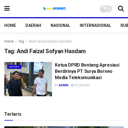
HOME
DAERAH
NASIONAL
INTERNASIONAL
RUB
Home
Tag
Andi Faizal Sofyan Hasdam
Tag:
Andi Faizal Sofyan Hasdam
Ketua DPRD Bontang Apresiasi
DAERAH
Berdirinya PT Surya Borneo
Media Telekomunikasi
BY
ADMIN
01/06/2025
Terlaris