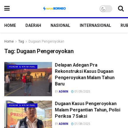
HOME
DAERAH
NASIONAL
INTERNASIONAL
RUB
Home
Tag
Dugaan Pengeroyokan
Tag:
Dugaan Pengeroyokan
Delapan Adegan Pra
HUKUM & KRIMINAL
Rekonstruksi Kasus Dugaan
Pengeroyokan Malam Tahun
Baru
BY
ADMIN
01/09/2025
Dugaan Kasus Pengeroyokan
HUKUM & KRIMINAL
Malam Pergantian Tahun, Polisi
Periksa 7 Saksi
BY
ADMIN
01/08/2025