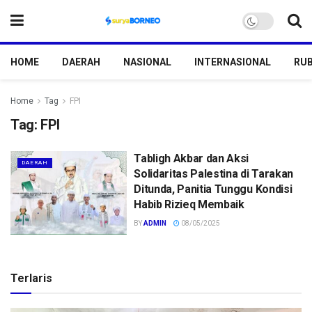
HOME
DAERAH
NASIONAL
INTERNASIONAL
RUB
Home
Tag
FPI
Tag:
FPI
Tabligh Akbar dan Aksi
DAERAH
Solidaritas Palestina di Tarakan
Ditunda, Panitia Tunggu Kondisi
Habib Rizieq Membaik
BY
ADMIN
08/05/2025
Terlaris