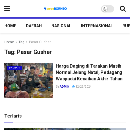
HOME
DAERAH
NASIONAL
INTERNASIONAL
RUB
Home
Tag
Pasar Gusher
Tag:
Pasar Gusher
Harga Daging di Tarakan Masih
DAERAH
Normal Jelang Natal, Pedagang
Waspadai Kenaikan Akhir Tahun
BY
ADMIN
12/23/2024
Terlaris