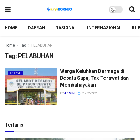
HOME
DAERAH
NASIONAL
INTERNASIONAL
RUB
Home
Tag
PELABUHAN
Tag:
PELABUHAN
Warga Keluhkan Dermaga di
DAERAH
Bebatu Supa, Tak Terawat dan
Membahayakan
BY
ADMIN
01/02/2025
Terlaris