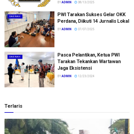
BY
ADMIN
08/13/2025
PWI Tarakan Sukses Gelar OKK
DAERAH
Perdana, Diikuti 14 Jurnalis Lokal
BY
ADMIN
07/07/2025
Pasca Pelantikan, Ketua PWI
DAERAH
Tarakan Tekankan Wartawan
Jaga Eksistensi
BY
ADMIN
12/23/2024
Terlaris