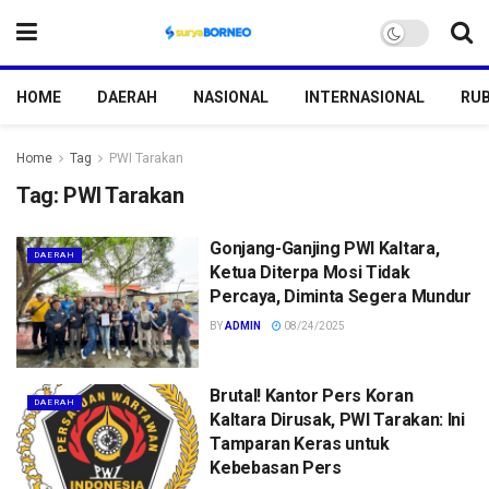
HOME
DAERAH
NASIONAL
INTERNASIONAL
RUB
Home
Tag
PWI Tarakan
Tag:
PWI Tarakan
Gonjang-Ganjing PWI Kaltara,
DAERAH
Ketua Diterpa Mosi Tidak
Percaya, Diminta Segera Mundur
BY
ADMIN
08/24/2025
Brutal! Kantor Pers Koran
DAERAH
Kaltara Dirusak, PWI Tarakan: Ini
Tamparan Keras untuk
Kebebasan Pers